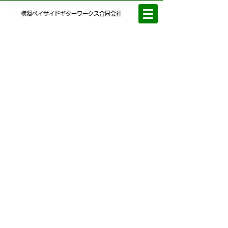
横濱ベイサイドギターワークス合同会社
プライバシーポリシー
© 2024 Yokohama Bayside Guitar Works